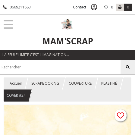
0669211883
Contact
0
0
MAM'SCRAP
LA SEULE LIMITE C'EST L'IMAGINATION…
Accueil
SCRAPBOOKING
COUVERTURE
PLASTIFIÉ
COVER #24