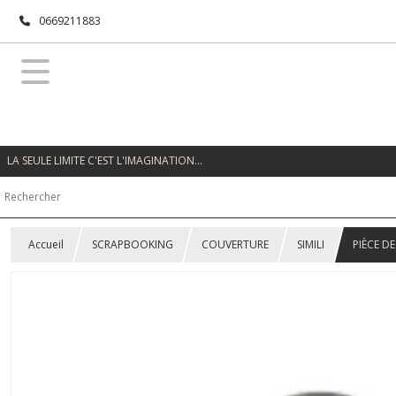
0669211883
LA SEULE LIMITE C'EST L'IMAGINATION…
Accueil
SCRAPBOOKING
COUVERTURE
SIMILI
PIÈCE D