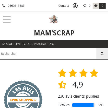
0669211883
Contact
0
0
MAM'SCRAP
LA SEULE LIMITE C'EST L'IMAGINATION…
4,9
230 avis clients publiés
5 étoiles
216