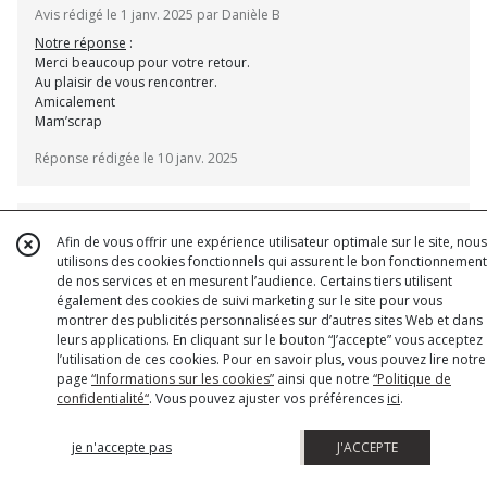
Avis rédigé le 1 janv. 2025 par Danièle B
Notre réponse
:
Merci beaucoup pour votre retour.
Au plaisir de vous rencontrer.
Amicalement
Mam’scrap
Réponse rédigée le 10 janv. 2025
Afin de vous offrir une expérience utilisateur optimale sur le site, nous
utilisons des cookies fonctionnels qui assurent le bon fonctionnement
Commande parfaite. C'était ma 1ere sur ce site
de nos services et en mesurent l’audience. Certains tiers utilisent
Produits bien emballés. Rien à redire.
également des cookies de suivi marketing sur le site pour vous
montrer des publicités personnalisées sur d’autres sites Web et dans
Avis rédigé le 31 déc. 2024 par Véronique L
leurs applications. En cliquant sur le bouton “J’accepte” vous acceptez
Notre réponse
:
l’utilisation de ces cookies. Pour en savoir plus, vous pouvez lire notre
Merci pour votre retour
page
“Informations sur les cookies”
ainsi que notre
“Politique de
Au plaisir de vous revoir.
confidentialité“
. Vous pouvez ajuster vos préférences
ici
.
Amicalement
Aline
je n'accepte pas
J'ACCEPTE
Réponse rédigée le 10 janv. 2025