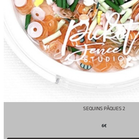
(5)
OEILLETS
(18)
PISTILS
(4)
PLANCHE
DE
MOTS
(10)
SEQUINS
SEQUINS PÂQUES 2
(13)
6
€
SHAKERS
(13)