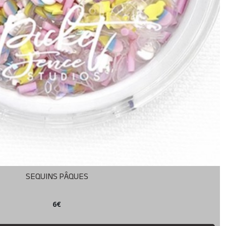
SEQUINS PÂQUES
6
€