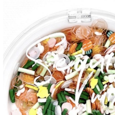
(13)
COIN
MÉTALLIQUE
(6)
DOTS
(15)
FLEURS
(22)
MOTS
EN
BOIS
(4)
NAPPERONS