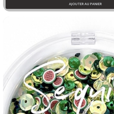
AJOUTER AU PANIER
TROMBONES
(9)
FEUILLE
D'OR
(1)
Afficher
les
résultats