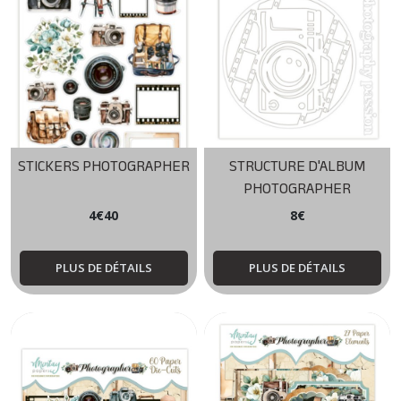
HOME
SWEET
HOME
(7)
IN
MY
CRAFTROOM
STICKERS PHOTOGRAPHER
STRUCTURE D'ALBUM
(5)
PHOTOGRAPHER
4
€
40
8
€
LULLABY
LANE
(6)
PLUS DE DÉTAILS
PLUS DE DÉTAILS
PHOTOGRAPHER
(7)
PLAYTIME