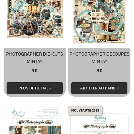
(5)
SEE
YOU
IN
PARIS
(5)
PHOTOGRAPHER DIE-CUTS
PHOTOGRAPHER DECOUPES
WINGED
MINTAY
MINTAY
MELODIES
(7)
9
€
9
€
PLUS DE DÉTAILS
AJOUTER AU PANIER
Afficher
les
résultats
NOUVEAUTE 2025