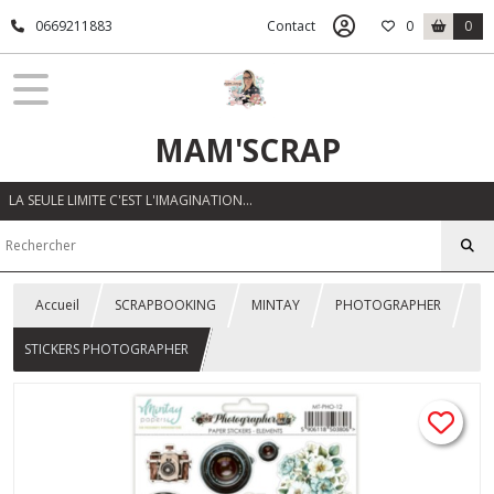
0669211883
Contact
0
0
MAM'SCRAP
LA SEULE LIMITE C'EST L'IMAGINATION…
Accueil
SCRAPBOOKING
MINTAY
PHOTOGRAPHER
STICKERS PHOTOGRAPHER