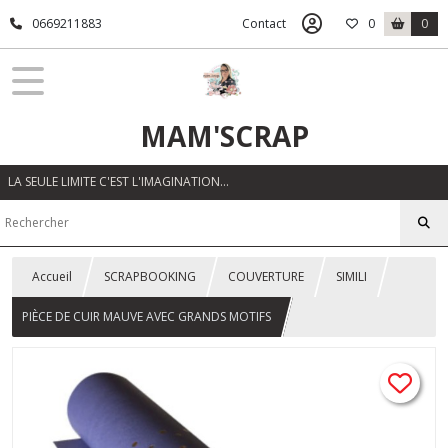
0669211883
Contact
0
0
MAM'SCRAP
LA SEULE LIMITE C'EST L'IMAGINATION…
Accueil
SCRAPBOOKING
COUVERTURE
SIMILI
PIÈCE DE CUIR MAUVE AVEC GRANDS MOTIFS