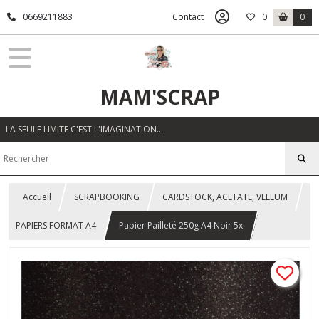
0669211883
Contact
0
0
MAM'SCRAP
LA SEULE LIMITE C'EST L'IMAGINATION…
Accueil
SCRAPBOOKING
CARDSTOCK, ACETATE, VELLUM
PAPIERS FORMAT A4
Papier Pailleté 250g A4 Noir 5x