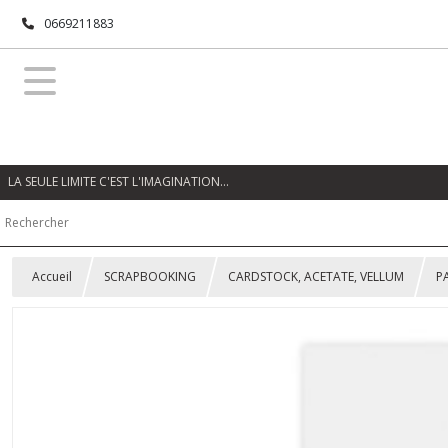
0669211883
LA SEULE LIMITE C'EST L'IMAGINATION…
Accueil
SCRAPBOOKING
CARDSTOCK, ACETATE, VELLUM
P