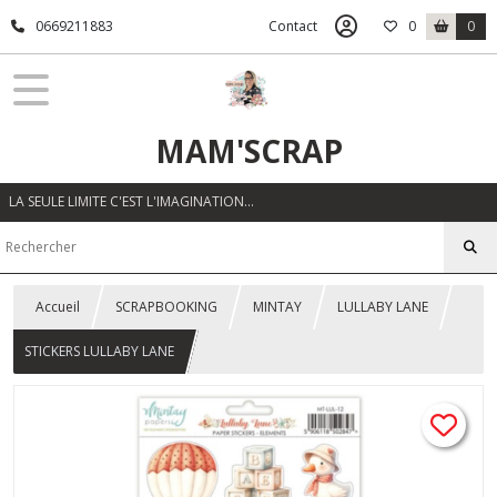
0669211883
Contact
0
0
MAM'SCRAP
LA SEULE LIMITE C'EST L'IMAGINATION…
Accueil
SCRAPBOOKING
MINTAY
LULLABY LANE
STICKERS LULLABY LANE