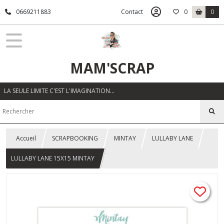
0669211883
Contact
0
0
MAM'SCRAP
LA SEULE LIMITE C'EST L'IMAGINATION…
Accueil
SCRAPBOOKING
MINTAY
LULLABY LANE
LULLABY LANE 15X15 MINTAY