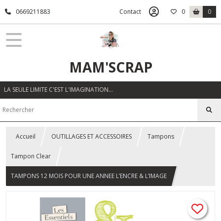
0669211883
Contact
0
0
MAM'SCRAP
LA SEULE LIMITE C'EST L'IMAGINATION…
Accueil
OUTILLAGES ET ACCESSOIRES
Tampons
Tampon Clear
TAMPONS 12 MOIS POUR UNE ANNEE L’ENCRE & L’IMAGE