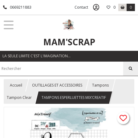
0669211883
Contact
0
0
MAM'SCRAP
LA SEULE LIMITE C'EST L'IMAGINATION…
Accueil
OUTILLAGES ET ACCESSOIRES
Tampons
Tampon Clear
TAMPONS ESPERLUETTES MIX’CREATIF