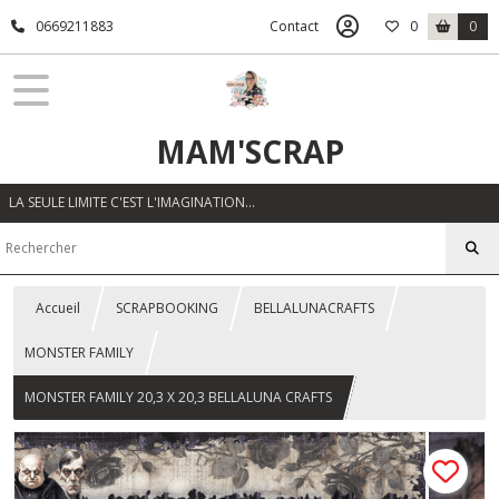
0669211883
Contact
0
0
MAM'SCRAP
LA SEULE LIMITE C'EST L'IMAGINATION…
Accueil
SCRAPBOOKING
BELLALUNACRAFTS
MONSTER FAMILY
MONSTER FAMILY 20,3 X 20,3 BELLALUNA CRAFTS