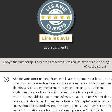
230 avis clients
Copyright Mam’scrap. Tous droits réservés. Site réalisé avec
eProShopping
Accès gérant
Afin de vous offrir une expérience utilisateur optimale sur le site, nous
utilisons des cookies fonctionnels qui assurent le bon fonctionnement
de nos services et en mesurent l’audience. Certains tiers utilisent
également des cookies de suivi marketing sur le site pour vous
montrer des publicités personnalisées sur d’autres sites Web et dans
leurs applications. En cliquant sur le bouton “J’accepte” vous acceptez
l’utilisation de ces cookies. Pour en savoir plus, vous pouvez lire notre
page
“Informations sur les cookies”
ainsi que notre
“Politique de