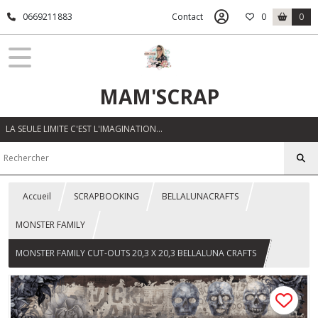
0669211883
Contact
0
0
MAM'SCRAP
LA SEULE LIMITE C'EST L'IMAGINATION…
Accueil
SCRAPBOOKING
BELLALUNACRAFTS
MONSTER FAMILY
MONSTER FAMILY CUT-OUTS 20,3 X 20,3 BELLALUNA CRAFTS