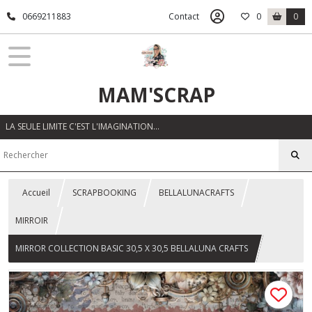
0669211883
Contact
0
0
MAM'SCRAP
LA SEULE LIMITE C'EST L'IMAGINATION…
Accueil
SCRAPBOOKING
BELLALUNACRAFTS
MIRROIR
MIRROR COLLECTION BASIC 30,5 X 30,5 BELLALUNA CRAFTS