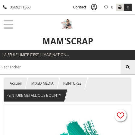
0669211883
Contact
0
0
MAM'SCRAP
LA SEULE LIMITE C'EST L'IMAGINATION…
Accueil
MIXED MÉDIA
PEINTURES
PEINTURE MÉTALLIQUE BOUNTY