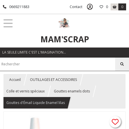
0669211883
Contact
0
0
MAM'SCRAP
LA SEULE LIMITE C'EST L'IMAGINATION…
Accueil
OUTILLAGES ET ACCESSOIRES
Colle et vernis spéciaux
Gouttes enamels dots
Gouttes d'Émail Liquide Enamel lilas