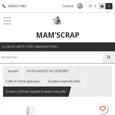
0669211883
Contact
0
0
MAM'SCRAP
LA SEULE LIMITE C'EST L'IMAGINATION…
Accueil
OUTILLAGES ET ACCESSOIRES
Colle et vernis spéciaux
Gouttes enamels dots
Gouttes d'Émail Liquide Enamel rose pâle