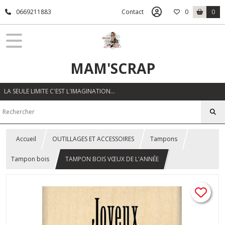
0669211883
Contact
0
0
MAM'SCRAP
LA SEULE LIMITE C'EST L'IMAGINATION…
Accueil
OUTILLAGES ET ACCESSOIRES
Tampons
Tampon bois
TAMPON BOIS VŒUX DE L'ANNÉE