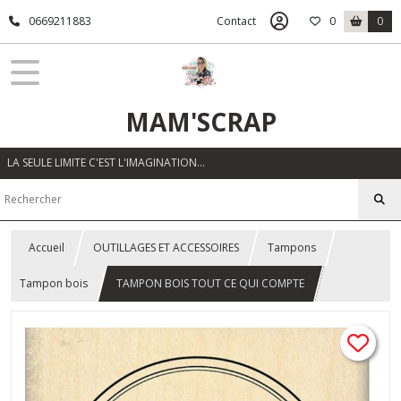
0669211883
Contact
0
0
MAM'SCRAP
LA SEULE LIMITE C'EST L'IMAGINATION…
Accueil
OUTILLAGES ET ACCESSOIRES
Tampons
Tampon bois
TAMPON BOIS TOUT CE QUI COMPTE