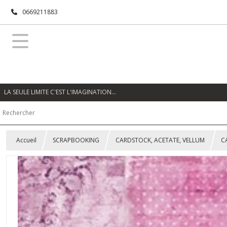
0669211883
LA SEULE LIMITE C'EST L'IMAGINATION…
Accueil
SCRAPBOOKING
CARDSTOCK, ACETATE, VELLUM
C