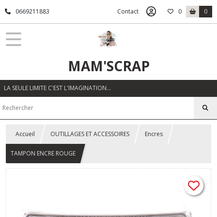
0669211883
Contact
0
0
MAM'SCRAP
LA SEULE LIMITE C'EST L'IMAGINATION…
Accueil
OUTILLAGES ET ACCESSOIRES
Encres
TAMPON ENCRE ROUGE