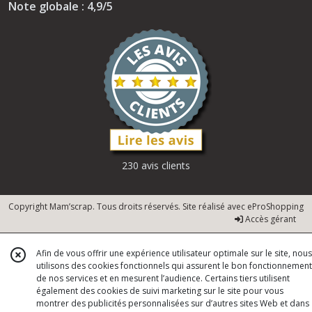
Note globale : 4,9/5
230 avis clients
Copyright Mam’scrap. Tous droits réservés. Site réalisé avec
eProShopping
Accès gérant
Afin de vous offrir une expérience utilisateur optimale sur le site, nous
utilisons des cookies fonctionnels qui assurent le bon fonctionnement
de nos services et en mesurent l’audience. Certains tiers utilisent
également des cookies de suivi marketing sur le site pour vous
montrer des publicités personnalisées sur d’autres sites Web et dans