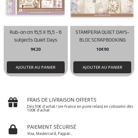
Rub-on cm 15,5 X 15,5 - 6
STAMPERIA QUIET DAYS-
subjects Quiet Days
BLOC SCRAPBOOKING
Stamperia
30.5X30.5 DOUBLE FACE
9
€
20
10
€
90
AJOUTER AU PANIER
AJOUTER AU PANIER
FRAIS DE LIVRAISON OFFERTS
Dès 50€ d'achat ! (en France en point relais) en colissimo dès
100€ d'achat
PAIEMENT SÉCURISÉ
Visa, Mastercard, Paypal...