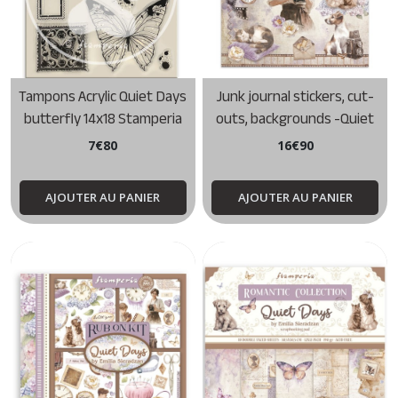
Tampons Acrylic Quiet Days
Junk journal stickers, cut-
butterfly 14x18 Stamperia
outs, backgrounds -Quiet
Days Stamperia
7
€
80
16
€
90
AJOUTER AU PANIER
AJOUTER AU PANIER