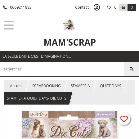
0669211883
Contact
0
0
MAM'SCRAP
LA SEULE LIMITE C'EST L'IMAGINATION…
Accueil
SCRAPBOOKING
STAMPERIA
QUIET DAYS
STAMPERIA QUIET DAYS- DIE CUTS