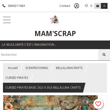
0669211883
Contact
0
0
MAM'SCRAP
LA SEULE LIMITE C'EST L'IMAGINATION…
Accueil
SCRAPBOOKING
BELLALUNACRAFTS
CURSED PIRATES
CURSED PIRATES BASIC 30,5 X 30,5 BELLALUNA CRAFTS