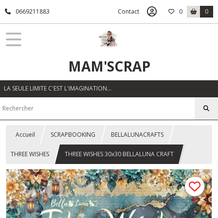
0669211883
Contact
0
0
MAM'SCRAP
LA SEULE LIMITE C'EST L'IMAGINATION…
Accueil
SCRAPBOOKING
BELLALUNACRAFTS
THREE WISHES
THREE WISHES 30x30 BELLALUNA CRAFT