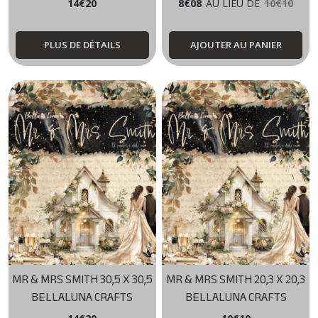
BELLALUNA CRAFTS
CRAFTS
14
€
20
8
€
08
AU LIEU DE
10
€
10
PLUS DE DÉTAILS
AJOUTER AU PANIER
MR & MRS SMITH 30,5 X 30,5
MR & MRS SMITH 20,3 X 20,3
BELLALUNA CRAFTS
BELLALUNA CRAFTS