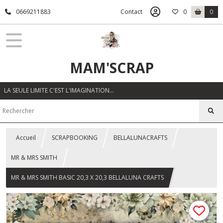
0669211883
Contact
0
0
MAM'SCRAP
LA SEULE LIMITE C'EST L'IMAGINATION…
Accueil
SCRAPBOOKING
BELLALUNACRAFTS
MR & MRS SMITH
MR & MRS SMITH BASIC 20,3 X 20,3 BELLALUNA CRAFTS