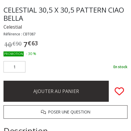
CELESTIAL 30,5 X 30,5 PATTERN CIAO
BELLA
Celestial
Référence :
CBT087
€
63
7
10
€
90
-
30
%
PROMOTION
En stock
AJOUTER AU PANIER
POSER UNE QUESTION
Description