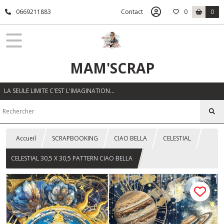
0669211883
Contact
0
0
MAM'SCRAP
LA SEULE LIMITE C'EST L'IMAGINATION…
Accueil
SCRAPBOOKING
CIAO BELLA
CELESTIAL
CELESTIAL 30,5 X 30,5 PATTERN CIAO BELLA