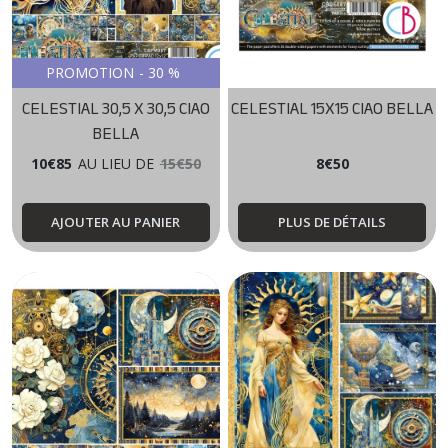
PROMOTION
-
30
%
CELESTIAL 30,5 X 30,5 CIAO
CELESTIAL 15X15 CIAO BELLA
BELLA
10
€
85
AU LIEU DE
15
€
50
8
€
50
AJOUTER AU PANIER
PLUS DE DÉTAILS