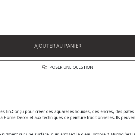
AJOUTER AU PANIER
POSER UNE QUESTION
s fin.Conçu pour créer des aquarelles liquides, des encres, des pâtes 
me Decor et aux techniques de peinture traditionnelles. Ils peuvent être
de pigment sur une surface, puis arrosez-la d'eau propre.2. Humidifiez 