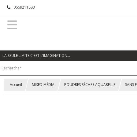
0669211883
LA SEULE LIMITE C'EST L'IMAGINATION…
Accueil
MIXED MÉDIA
POUDRES SÈCHES AQUARELLE
SANS E