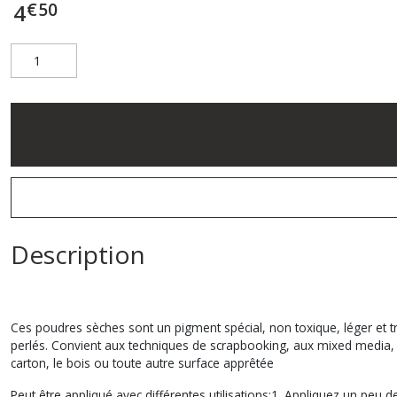
€
50
4
Description
Ces poudres sèches sont un pigment spécial, non toxique, léger et trè
perlés. Convient aux techniques de scrapbooking, aux mixed media, à Ho
carton, le bois ou toute autre surface apprêtée
Peut être appliqué avec différentes utilisations:1. Appliquez un peu 