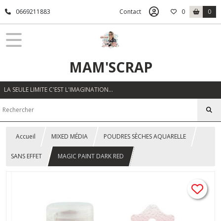
0669211883
Contact
0
0
MAM'SCRAP
LA SEULE LIMITE C'EST L'IMAGINATION…
Accueil
MIXED MÉDIA
POUDRES SÈCHES AQUARELLE
SANS EFFET
MAGIC PAINT DARK RED