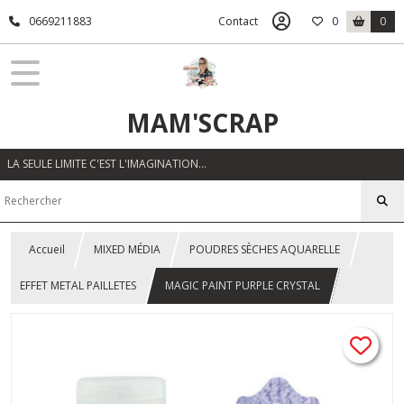
0669211883
Contact
0
0
MAM'SCRAP
LA SEULE LIMITE C'EST L'IMAGINATION…
Accueil
MIXED MÉDIA
POUDRES SÈCHES AQUARELLE
EFFET METAL PAILLETES
MAGIC PAINT PURPLE CRYSTAL