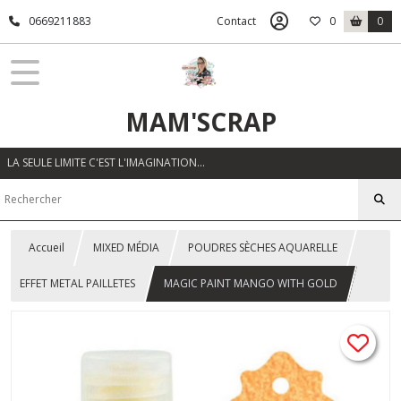
0669211883
Contact
0
0
MAM'SCRAP
LA SEULE LIMITE C'EST L'IMAGINATION…
Accueil
MIXED MÉDIA
POUDRES SÈCHES AQUARELLE
EFFET METAL PAILLETES
MAGIC PAINT MANGO WITH GOLD