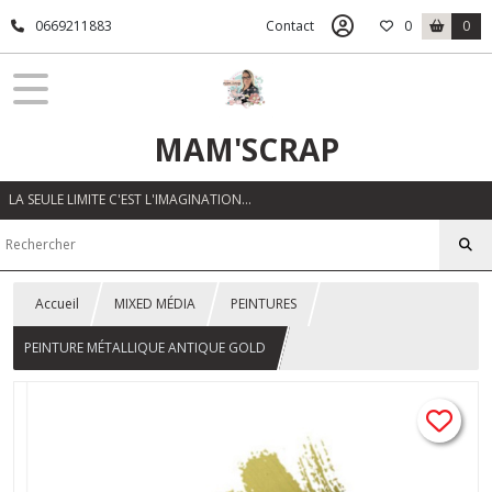
0669211883
Contact
0
0
MAM'SCRAP
LA SEULE LIMITE C'EST L'IMAGINATION…
Accueil
MIXED MÉDIA
PEINTURES
PEINTURE MÉTALLIQUE ANTIQUE GOLD