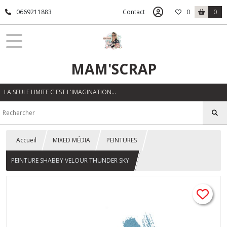
0669211883
Contact
0
0
MAM'SCRAP
LA SEULE LIMITE C'EST L'IMAGINATION…
Accueil
MIXED MÉDIA
PEINTURES
PEINTURE SHABBY VELOUR THUNDER SKY