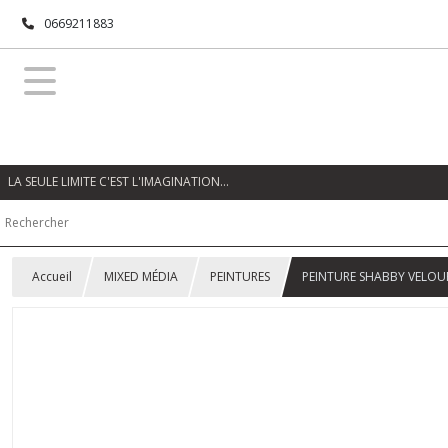
0669211883
LA SEULE LIMITE C'EST L'IMAGINATION…
Accueil
MIXED MÉDIA
PEINTURES
PEINTURE SHABBY VELOUR