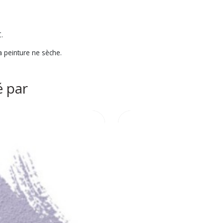
.
la peinture ne sèche.
é par