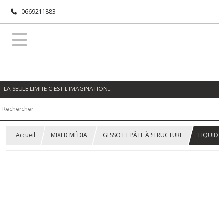
0669211883
LA SEULE LIMITE C'EST L'IMAGINATION…
Accueil
MIXED MÉDIA
GESSO ET PÂTE À STRUCTURE
LIQUID