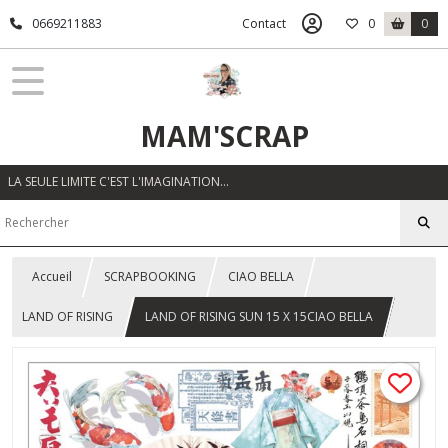
0669211883
Contact
0
0
MAM'SCRAP
LA SEULE LIMITE C'EST L'IMAGINATION…
Accueil
SCRAPBOOKING
CIAO BELLA
LAND OF RISING
LAND OF RISING SUN 15 X 15CIAO BELLA