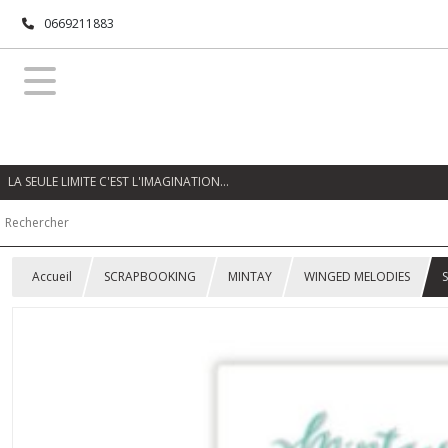
0669211883
LA SEULE LIMITE C'EST L'IMAGINATION…
Accueil
SCRAPBOOKING
MINTAY
WINGED MELODIES