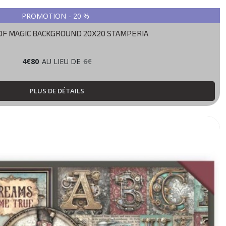
PROMOTION
-
20
%
OF MAGIC BACKGROUND 20X20 STAMPERIA
4
€
80
AU LIEU DE
6
€
PLUS DE DÉTAILS