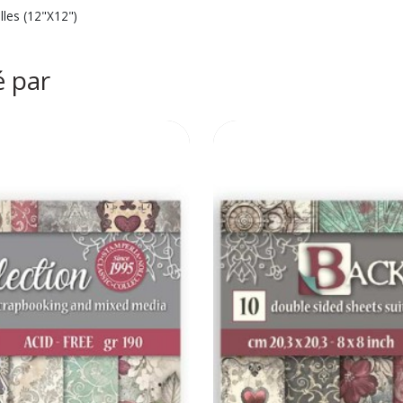
les (12"X12")
é par