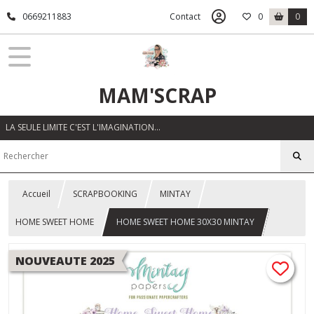
0669211883
Contact
0
0
MAM'SCRAP
LA SEULE LIMITE C'EST L'IMAGINATION…
Accueil
SCRAPBOOKING
MINTAY
HOME SWEET HOME
HOME SWEET HOME 30X30 MINTAY
NOUVEAUTE 2025