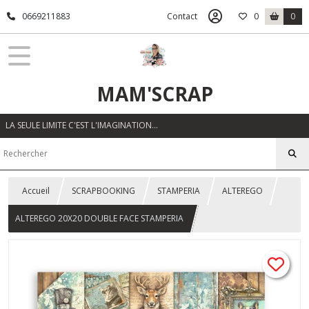
0669211883
Contact
0
0
MAM'SCRAP
LA SEULE LIMITE C'EST L'IMAGINATION…
Accueil
SCRAPBOOKING
STAMPERIA
ALTEREGO
ALTEREGO 20X20 DOUBLE FACE STAMPERIA