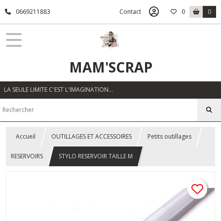
0669211883
Contact
0
0
MAM'SCRAP
LA SEULE LIMITE C'EST L'IMAGINATION…
Accueil
OUTILLAGES ET ACCESSOIRES
Petits outillages
RESERVOIRS
STYLO RESERVOIR TAILLE M