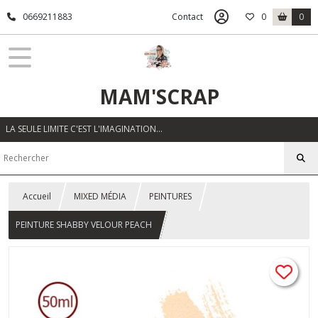
0669211883
Contact
0
0
MAM'SCRAP
LA SEULE LIMITE C'EST L'IMAGINATION…
Accueil
MIXED MÉDIA
PEINTURES
PEINTURE SHABBY VELOUR PEACH