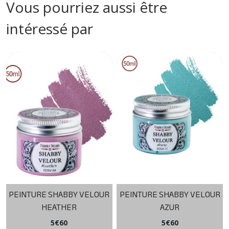
Vous pourriez aussi être
intéressé par
PEINTURE SHABBY VELOUR
PEINTURE SHABBY VELOUR
HEATHER
AZUR
5
€
60
5
€
60