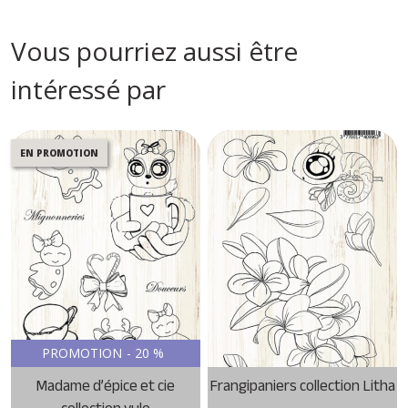
Vous pourriez aussi être
intéressé par
EN PROMOTION
PROMOTION
-
20
%
Madame d’épice et cie
Frangipaniers collection Litha