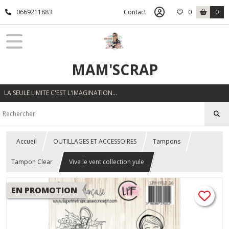
0669211883
Contact
0
0
MAM'SCRAP
LA SEULE LIMITE C'EST L'IMAGINATION…
Accueil
OUTILLAGES ET ACCESSOIRES
Tampons
Tampon Clear
Vive le vent collection yule
EN PROMOTION