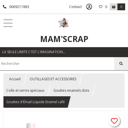
0669211883
Contact
0
0
MAM'SCRAP
LA SEULE LIMITE C'EST L'IMAGINATION…
Accueil
OUTILLAGES ET ACCESSOIRES
Colle et vernis spéciaux
Gouttes enamels dots
Gouttes d'Émail Liquide Enamel café