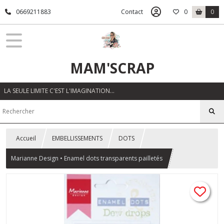
0669211883
Contact
0
0
MAM'SCRAP
LA SEULE LIMITE C'EST L'IMAGINATION…
Accueil
EMBELLISSEMENTS
DOTS
Marianne Design • Enamel dots transparents pailletés