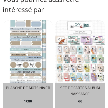
intéressé par
PLANCHE DE MOTS HIVER
SET DE CARTES ALBUM
NAISSANCE
1
€
80
6
€