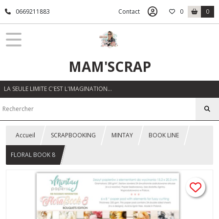
0669211883
Contact
0
0
MAM'SCRAP
LA SEULE LIMITE C'EST L'IMAGINATION…
Accueil
SCRAPBOOKING
MINTAY
BOOK LINE
FLORAL BOOK 8