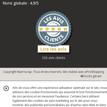
Note globale : 4,9/5
230 avis clients
Copyright Mam’scrap. Tous droits réservés. Site réalisé avec
eProShopping
Accès gérant
Afin de vous offrir une expérience utilisateur optimale sur le site, nous
utilisons des cookies fonctionnels qui assurent le bon fonctionnement
de nos services et en mesurent l’audience. Certains tiers utilisent
également des cookies de suivi marketing sur le site pour vous
montrer des publicités personnalisées sur d’autres sites Web et dans