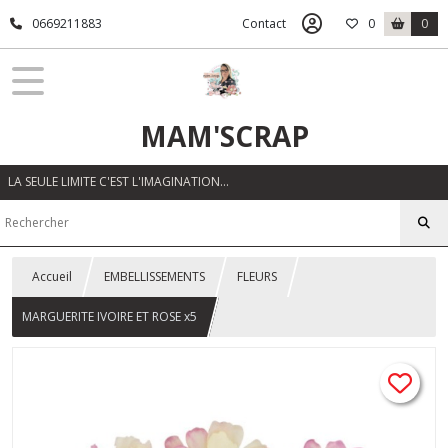
0669211883
Contact
0
0
MAM'SCRAP
LA SEULE LIMITE C'EST L'IMAGINATION…
Accueil
EMBELLISSEMENTS
FLEURS
MARGUERITE IVOIRE ET ROSE x5