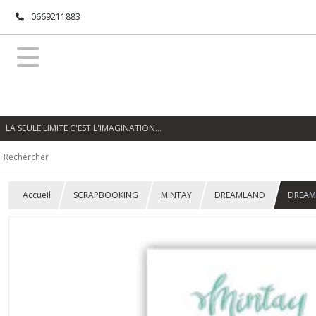
0669211883
LA SEULE LIMITE C'EST L'IMAGINATION…
Accueil
SCRAPBOOKING
MINTAY
DREAMLAND
DREAM